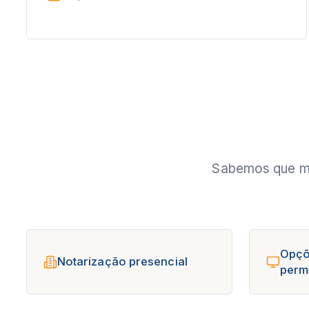
Sabemos que mu
Opçõ
Notarização presencial
permi