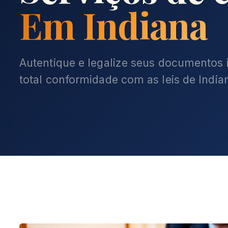
Em Indiana
Autentique e legalize seus documentos i
total conformidade com as leis de India