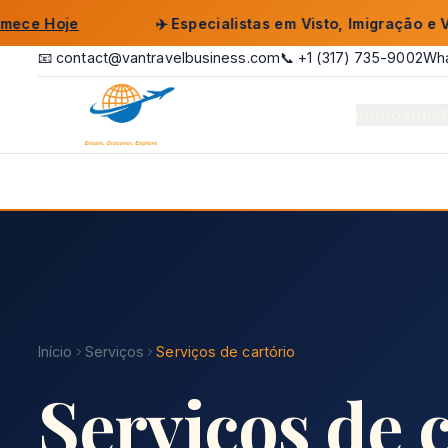
✈️
Especialistas em Visto, Imigração e Viagens de
📧 contact@vantravelbusiness.com
📞 +1 (317) 735-9002
Wha
INÍCIO
SOBR
Início
Serviços
Serviços de cartório
Serviços de 