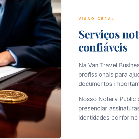
VISÃO GERAL
Serviços not
confiáveis
Na Van Travel Busine
profissionais para aj
documentos important
Nosso Notary Public c
presenciar assinaturas
identidades conforme