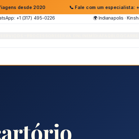
sde 2020
📞
Fale com um especialista: +1 (317) 73
tsApp: +1 (317) 495-0226
🌍 Indianapolis · Kins
E
SERVIÇOS
PROCESSO
RESERVA ONLINE
MÍDIA
FAQ
BLOG
CARRE
cartório