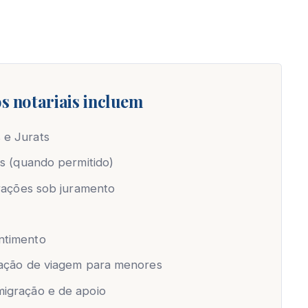
s notariais incluem
 e Jurats
as (quando permitido)
arações sob juramento
ntimento
zação de viagem para menores
igração e de apoio