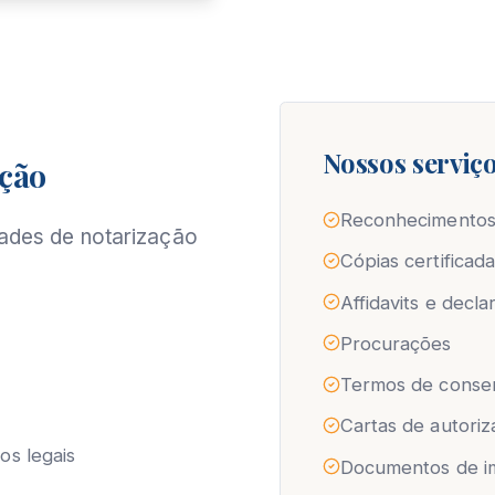
Nossos serviço
ação
Reconhecimentos
ades de notarização
Cópias certificad
Affidavits e decl
Procurações
Termos de conse
Cartas de autori
os legais
Documentos de im