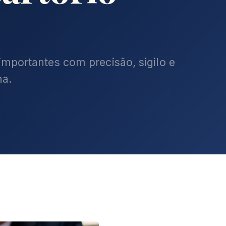
mportantes com precisão, sigilo e
na.