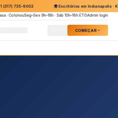
5-9002
🌍
Escritórios em Indianapolis · Kinshasa · 
hasa · Cotonou
Seg–Sex 9h–18h · Sáb 10h–16h ET
Admin login
COMEÇAR
IRAS
CONTATO
PT