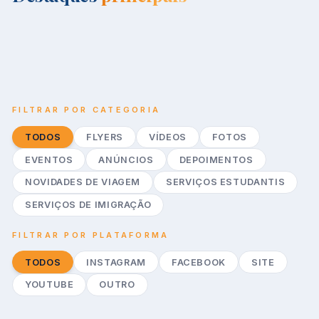
Apr 17, 2026
Van Travel Business — Featured Video
Apr 17, 2026
Apr 16, 2026
YOUTUBE
FEATURED
YOUTUBE
FEATURED
YOUTUBE
FEATURED
FILTRAR POR CATEGORIA
TODOS
FLYERS
VÍDEOS
FOTOS
EVENTOS
ANÚNCIOS
DEPOIMENTOS
NOVIDADES DE VIAGEM
SERVIÇOS ESTUDANTIS
SERVIÇOS DE IMIGRAÇÃO
FILTRAR POR PLATAFORMA
TODOS
INSTAGRAM
FACEBOOK
SITE
VIDEOS
Visa Interview Preparation
VIDEOS
YOUTUBE
OUTRO
Van Travel Business — Featured
VIDEOS
Apr 17, 2026