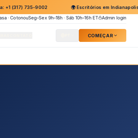
7) 735-9002
🌍
Escritórios em Indianapolis · Kinsh
hasa · Cotonou
Seg–Sex 9h–18h · Sáb 10h–16h ET
Admin login
COMEÇAR
IRAS
CONTATO
PT