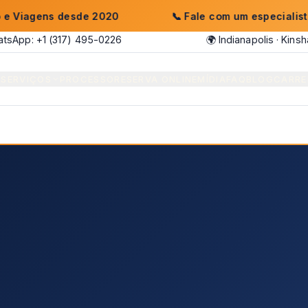
ens desde 2020
📞
Fale com um especialista: +1 (31
tsApp: +1 (317) 495-0226
🌍 Indianapolis · Kins
E
SERVIÇOS
PROCESSO
RESERVA ONLINE
MÍDIA
FAQ
BLOG
CARRE