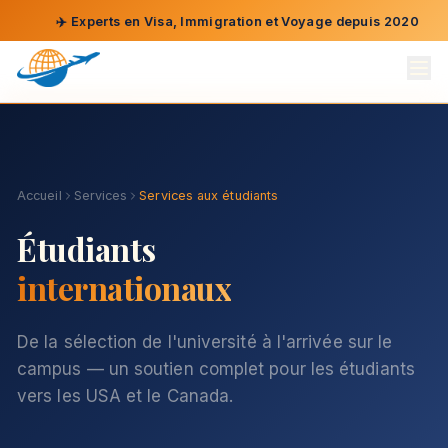
✈️
Experts en Visa, Immigration et Voyage depuis 2020

Accueil
Services
Services aux étudiants
Étudiants
internationaux
De la sélection de l'université à l'arrivée sur le
campus — un soutien complet pour les étudiants
vers les USA et le Canada.