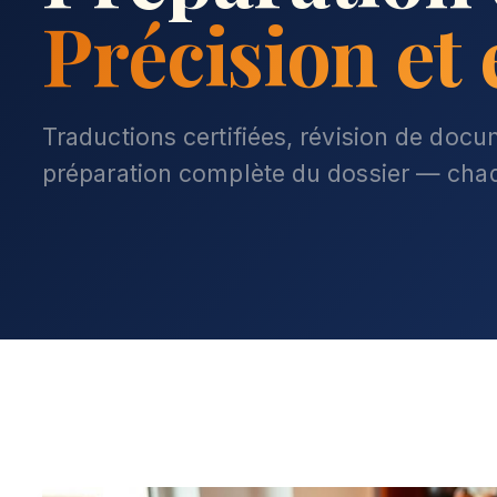
Précision et
Traductions certifiées, révision de docum
préparation complète du dossier — chaqu