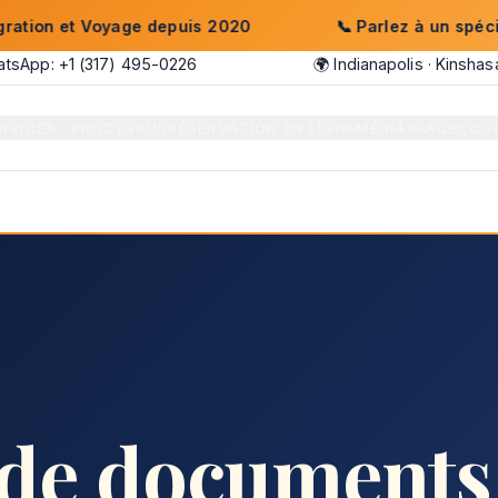
 Voyage depuis 2020
📞
Parlez à un spécialiste : +1
tsApp: +1 (317) 495-0226
🌍 Indianapolis · Kinsha
RVICES
PROCESSUS
RÉSERVATION EN LIGNE
MÉDIAS
FAQ
BLOG
 de documents