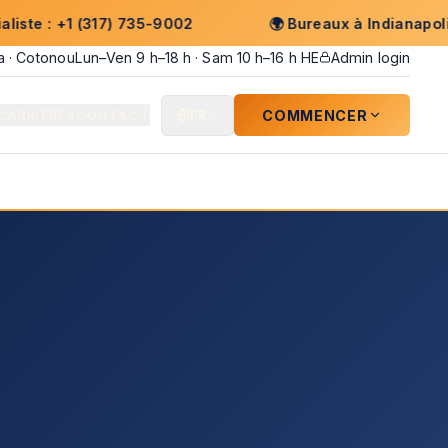
 (317) 735-9002
🌍
Bureaux à Indianapolis · Kinshas
sa · Cotonou
Lun–Ven 9 h–18 h · Sam 10 h–16 h HE
Admin login
COMMENCER
CARRIÈRES
CONTACT
FR