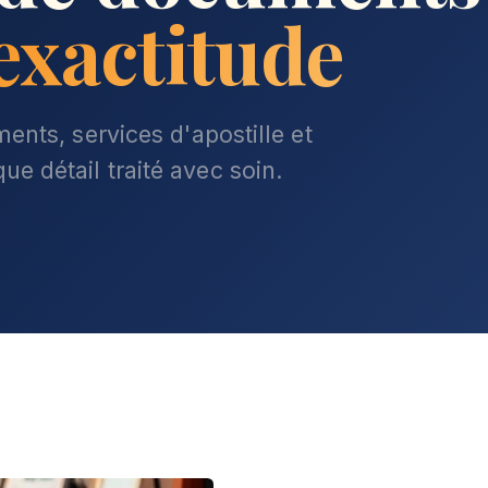
 exactitude
ents, services d'apostille et
e détail traité avec soin.