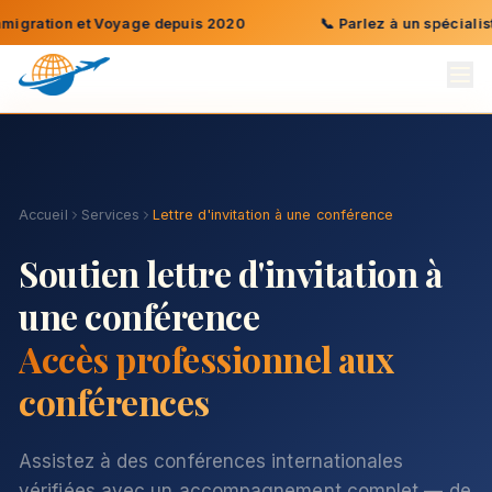
 et Voyage depuis 2020
📞
Parlez à un spécialiste : +1 (3
Accueil
Services
Lettre d'invitation à une conférence
Soutien lettre d'invitation à
une conférence
Accès professionnel aux
conférences
Assistez à des conférences internationales
vérifiées avec un accompagnement complet — de