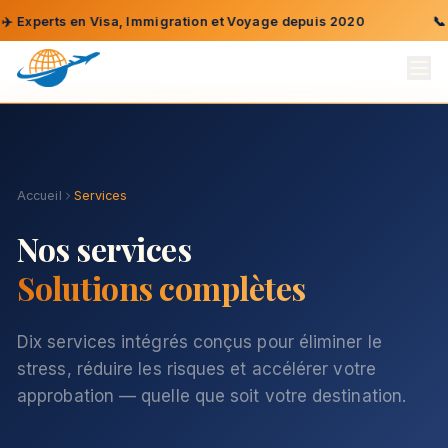
ts en Visa, Immigration et Voyage depuis 2020
📞
Parlez à
Accueil
Services
Nos services
Solutions complètes
Dix services intégrés conçus pour éliminer le
stress, réduire les risques et accélérer votre
approbation — quelle que soit votre destination.