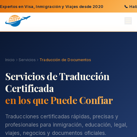
tos en Visa, Inmigración y Viajes desde 2020
📞
Hable con
Inicio
Servicios
Traducción de Documentos
Servicios de Traducción
Certificada
en los que Puede Confiar
Traducciones certificadas rápidas, precisas y
profesionales para inmigración, educación, legal,
viajes, negocios y documentos oficiales.