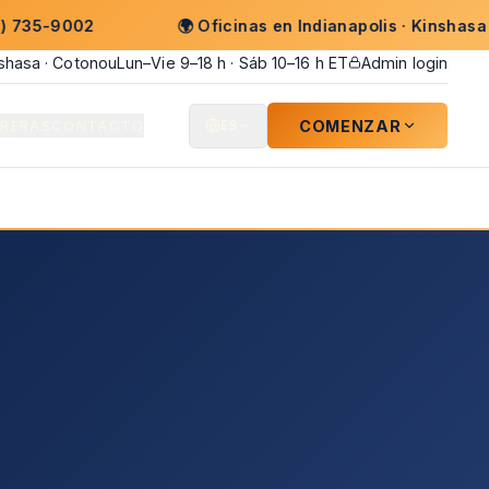
9002
🌍
Oficinas en Indianapolis · Kinshasa · Coton
inshasa · Cotonou
Lun–Vie 9–18 h · Sáb 10–16 h ET
Admin login
COMENZAR
RERAS
CONTACTO
ES