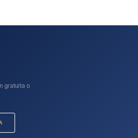
 gratuita o
A