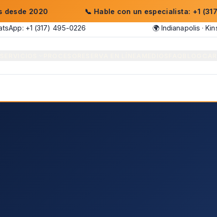
 2020
📞
Hable con un especialista: +1 (317) 735-
tsApp: +1 (317) 495-0226
🌍 Indianapolis · K
S
SERVICIOS
PROCESO
RESERVA EN LÍNEA
MEDIOS
FAQ
BLOG
CAR